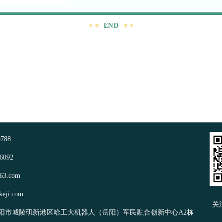
END
9788
-6092
63.com
keji.com
关
阳市城陵矶新港区哈工大机器人（岳阳）军民融合创新中心A2栋