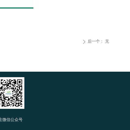
后一个：
无
ꄲ
注微信公众号