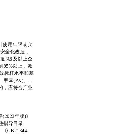
计使用年限或实
、安全化改造，
度3级及以上企
到85%以上，数
能效标杆水平和基
甲苯(PX)、二
化的，应符合产业
023年版)》
整指导目录
GB21344-