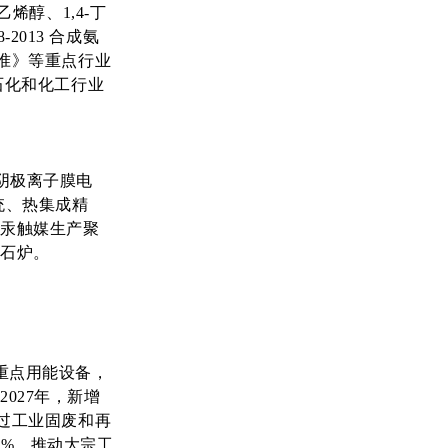
乙烯醇、1,4-丁
2013 合成氨
标准》等重点行业
《石化和化工行业
阴极离子膜电
统、热集成精
无汞触媒生产聚
电石炉。
重点用能设备，
027年，新增
通过工业固废和再
7%，推动大宗工