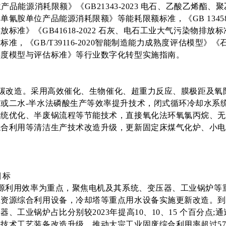
位产品能源消耗限额》《GB21343-2023 电石、乙酸乙烯酯、聚
氰胺单位产品能源消耗限额》等能耗限额标准，《GB 13458-
放标准》《GB41618-2022 石灰、电石工业大气污染物排放
准，《GB/T39116-2020智能制造能力成熟度评估模型》
熟度模型与评估标准》等行业数字化转型实施指南。
降碳改造。采用高效催化、生物催化、超重力反应、膜极距及氧
或二水-半水法磷酸生产等效率提升技术，闭式循环冷却水系
系统优化、半废锅流程等节能技术，直接氧化法环氧氯丙烷、
综合利用等清洁生产技术改造升级，更新固定床煤气化炉、小
目标
源利用效率为重点，聚焦电机及其系统、变压器、工业锅炉等
资源综合利用设备，冷却塔等重点用水设备实施更新改造。到2
器、工业锅炉占比分别较2023年提高10、10、15 个百分点;
技术工艺装备改造升级，推动大宗工业固废综合利用率超过5