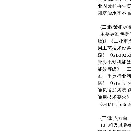
业固废和再生资
却塔漂水率不高于
(二)政策和标
主要标准包括但
版)》《工业重
用工艺技术设备
级》《GB302
异步电动机能效
能效等级》，工
准。重点行业污染
塔》《GB/T71
通风冷却塔第3部
通用技术要求》《G
《GB/T135
(三)重点方向
1.电机及其系