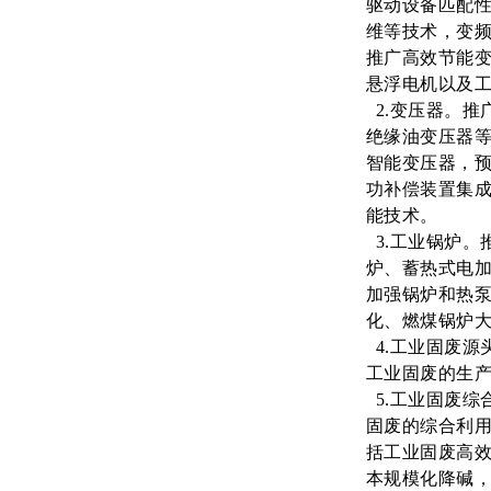
驱动设备匹配
维等技术，变
推广高效节能
悬浮电机以及
2.变压器。推
绝缘油变压器
智能变压器，
功补偿装置集
能技术。
3.工业锅炉。
炉、蓄热式电
加强锅炉和热
化、燃煤锅炉
4.工业固废源
工业固废的生
5.工业固废综
固废的综合利
括工业固废高
本规模化降碱