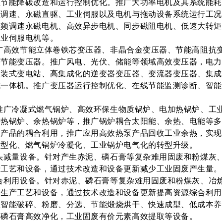
性节能降碳改造和运行控制优化。推广大功率电机及其系统能
频调速、永磁直驱、工业伺服以及电机与拖动设备系统运行工
变频调速永磁电机、高效异步电机、同步磁阻电机、低速大转
工业伺服电机等。
广高效节能立体卷铁芯变压器、非晶合金变压器、节能高阻抗
等节能变压器。推广风电、光伏、储能等领域高效变压器，电
预装式变电站、高集成化的逆变器变压器、变流器变压器、集
成一体机。推广变压器运行控制优化、在线节能监测诊断、智
推广冷凝式燃气锅炉、高效环保生物质锅炉、电加热锅炉、工
加热锅炉、余热锅炉等，推广锅炉耦合太阳能、余热、电能等
泵产品的耦合利用，推广应用高效热泵产品回收工业余热，实
大型化、燃气锅炉冷凝化、工业锅炉电气化的转型升级。
头减量设备。针对产生赤泥、磷石膏等复杂难用固废和粉煤灰
产工艺和设备，通过技术改造和设备更新减少工业固废产生量。
合利用设备。针对赤泥、磷石膏等复杂难用固废和粉煤灰、冶
用生产工艺和设备，通过技术改造和设备更新提高资源综合利
效智能破碎、粉磨、分选、节能煅烧烘干、快速成型、低成本
，磷石膏高效净化，工业固废有价元素高效提取等设备。